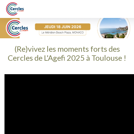
(Re)vivez les moments forts des
Cercles de L'Agefi 2025 à Toulouse !