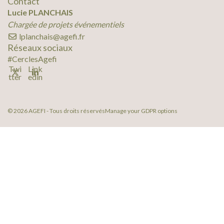
Contact
Lucie PLANCHAIS
Chargée de projets événementiels
lplanchais@agefi.fr
Réseaux sociaux
#CerclesAgefi
Twi
Link
tter
edin
© 2026 AGEFI - Tous droits réservés
Manage your GDPR options